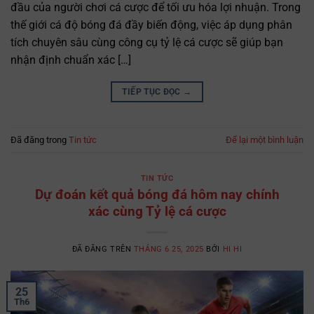
đầu của người chơi cá cược để tối ưu hóa lợi nhuận. Trong
thế giới cá độ bóng đá đầy biến động, việc áp dụng phân
tích chuyên sâu cùng công cụ tỷ lệ cá cược sẽ giúp bạn
nhận định chuẩn xác […]
TIẾP TỤC ĐỌC
→
Đã đăng trong
Tin tức
Để lại một bình luận
TIN TỨC
Dự đoán kết quả bóng đá hôm nay chính
xác cùng Tỷ lệ cá cược
ĐÃ ĐĂNG TRÊN
THÁNG 6 25, 2025
BỞI
HI HI
25
Th6