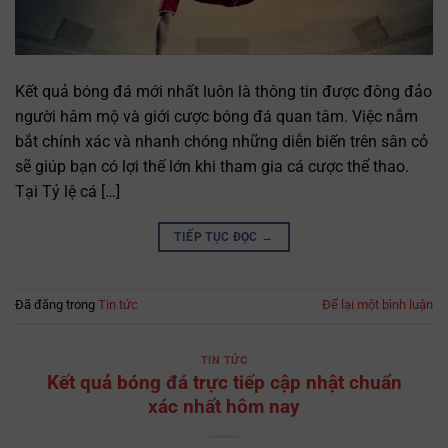
Kết quả bóng đá mới nhất luôn là thông tin được đông đảo
người hâm mộ và giới cược bóng đá quan tâm. Việc nắm
bắt chính xác và nhanh chóng những diễn biến trên sân cỏ
sẽ giúp bạn có lợi thế lớn khi tham gia cá cược thể thao.
Tại Tỷ lệ cá […]
TIẾP TỤC ĐỌC
→
Đã đăng trong
Tin tức
Để lại một bình luận
TIN TỨC
Kết quả bóng đá trực tiếp cập nhật chuẩn
xác nhất hôm nay