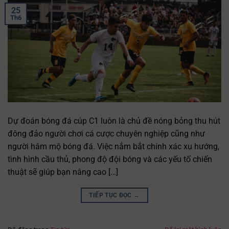
25
Th6
Dự đoán bóng đá cúp C1 luôn là chủ đề nóng bỏng thu hút
đông đảo người chơi cá cược chuyên nghiệp cũng như
người hâm mộ bóng đá. Việc nắm bắt chính xác xu hướng,
tình hình cầu thủ, phong độ đội bóng và các yếu tố chiến
thuật sẽ giúp bạn nâng cao […]
TIẾP TỤC ĐỌC
→