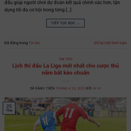
đấu giúp người chơi dự đoán kết quả chính xác hơn, tận
dụng tối đa cơ hội trong từng […]
TIẾP TỤC ĐỌC
→
Đã đăng trong
Tin tức
Để lại một bình luận
TIN TỨC
Lịch thi đấu La Liga mới nhất cho cược thủ
nắm bắt kèo chuẩn
ĐÃ ĐĂNG TRÊN
THÁNG 6 25, 2025
BỞI
HI HI
25
Th6