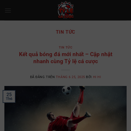
Chuyển
đến
nội
dung
TIN TỨC
TIN TỨC
Kết quả bóng đá mới nhất – Cập nhật
nhanh cùng Tỷ lệ cá cược
ĐÃ ĐĂNG TRÊN
THÁNG 6 25, 2025
BỞI
HI HI
25
Th6