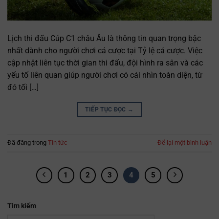
Lịch thi đấu Cúp C1 châu Âu là thông tin quan trọng bậc
nhất dành cho người chơi cá cược tại Tỷ lệ cá cược. Việc
cập nhật liên tục thời gian thi đấu, đội hình ra sân và các
yếu tố liên quan giúp người chơi có cái nhìn toàn diện, từ
đó tối […]
TIẾP TỤC ĐỌC
→
Đã đăng trong
Tin tức
Để lại một bình luận
1
2
3
4
5
Tìm kiếm