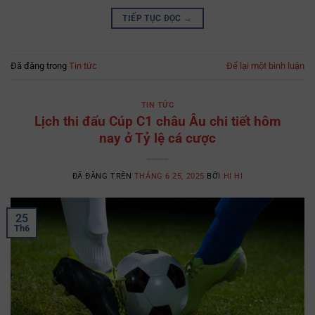
TIẾP TỤC ĐỌC
→
Đã đăng trong
Tin tức
Để lại một bình luận
TIN TỨC
Lịch thi đấu Cúp C1 châu Âu chi tiết hôm
nay ở Tỷ lệ cá cược
ĐÃ ĐĂNG TRÊN
THÁNG 6 25, 2025
BỞI
HI HI
25
Th6