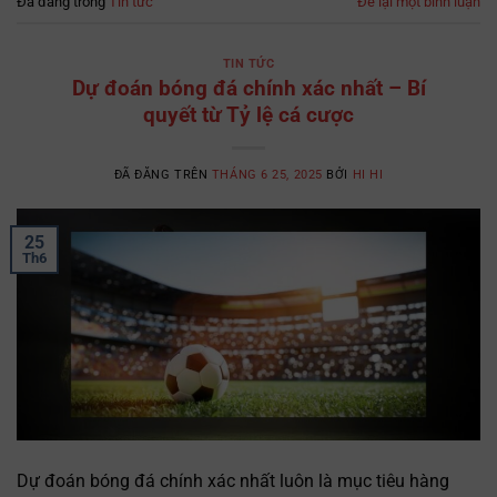
Đã đăng trong
Tin tức
Để lại một bình luận
TIN TỨC
Dự đoán bóng đá chính xác nhất – Bí
quyết từ Tỷ lệ cá cược
ĐÃ ĐĂNG TRÊN
THÁNG 6 25, 2025
BỞI
HI HI
25
Th6
Dự đoán bóng đá chính xác nhất luôn là mục tiêu hàng