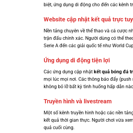
biệt, ứng dụng di động cho đến các kênh tr
Website cập nhật kết quả trực tu
Nền tảng chuyên về thể thao và cá cược nh
trận đấu chính xác. Người dùng có thể theo
Serie A đến các giải quốc tế như World Cu
Ứng dụng di động tiện lợi
Các ứng dụng cập nhật
kết quả bóng đá tr
mọi lúc mọi nơi. Các thông báo đẩy (push n
không bỏ lỡ bất kỳ tình huống hấp dẫn nào
Truyền hình và livestream
Một số kênh truyền hình hoặc các nền tảng
kết quả thời gian thực. Người chơi vừa x
quả cuối cùng.