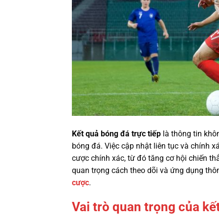
Kết quả bóng đá trực tiếp
là thông tin khô
bóng đá. Việc cập nhật liên tục và chính x
cược chính xác, từ đó tăng cơ hội chiến thắ
quan trọng
cách theo dõi và ứng dụng thôn
cược
.
Vai trò quan trọng của kế