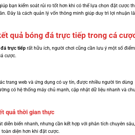
iúp bạn kiểm soát rủi ro tốt hơn khi có thể lựa chọn đặt cược t
ân. Đây là cách quản lý vốn thông minh giúp duy trì lợi nhuận l
ết quả bóng đá trực tiếp trong cá cượ
đá trực tiếp
rất hữu ích, người chơi cũng cần lưu ý một số điể
cá cược.
các trang web và ứng dụng có uy tín, được nhiều người tin dùng
hường có hệ thống máy chủ mạnh, cập nhật dữ liệu nhanh và ch
t quả thời gian thực
ật diễn biến nhanh, nhưng cần kết hợp với phân tích chuyên sâu,
 toàn diện hơn khi đặt cược.