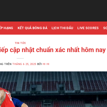
ẾP HẠNG
KẾT QUẢ BÓNG ĐÁ
LỊCH THI ĐẤU
LIVE SCORES
SO
TIN TỨC
tiếp cập nhật chuẩn xác nhất hôm nay
ĂNG TRÊN
THÁNG 6 25, 2025
BỞI
HI HI