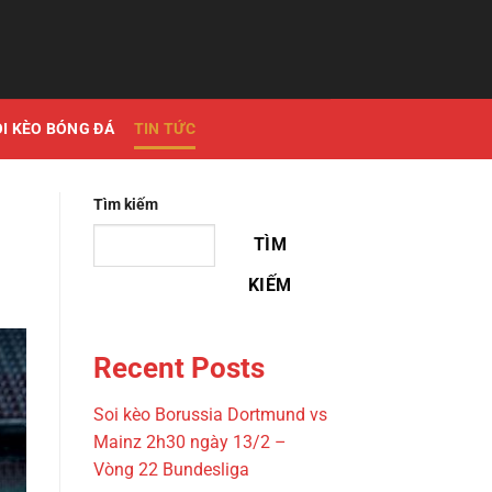
I KÈO BÓNG ĐÁ
TIN TỨC
Tìm kiếm
TÌM
KIẾM
Recent Posts
Soi kèo Borussia Dortmund vs
Mainz 2h30 ngày 13/2 –
Vòng 22 Bundesliga