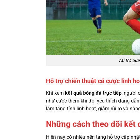
Vai trò qu
Hỗ trợ chiến thuật cá cược linh ho
Khi xem
kết quả bóng đá trực tiếp
, người 
như cược thêm khi đội yêu thích đang dẫn 
làm tăng tính linh hoạt, giảm rủi ro và nâ
Những cách theo dõi kết q
Hiện nay có nhiều nền tảng hỗ trợ cập nhậ