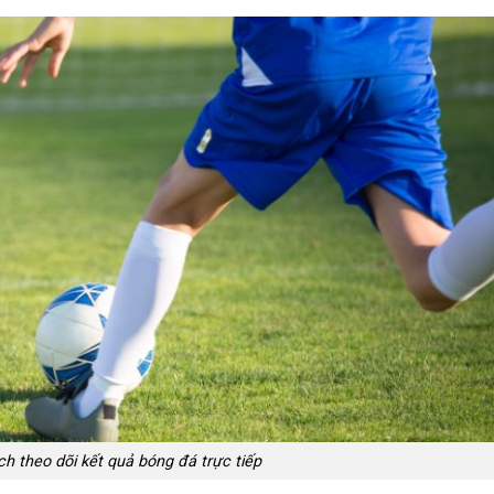
h theo dõi kết quả bóng đá trực tiếp