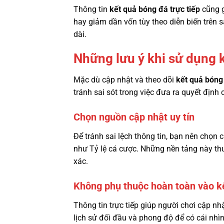
Thông tin
kết quả bóng đá trực tiếp
cũng g
hay giảm dần vốn tùy theo diễn biến trên s
dài.
Những lưu ý khi sử dụng k
Mặc dù cập nhật và theo dõi
kết quả bóng 
tránh sai sót trong việc đưa ra quyết định 
Chọn nguồn cập nhật uy tín
Để tránh sai lệch thông tin, bạn nên chọn 
như Tỷ lệ cá cược. Những nền tảng này t
xác.
Không phụ thuộc hoàn toàn vào kế
Thông tin trực tiếp giúp người chơi cập nh
lịch sử đối đầu và phong độ để có cái nhìn