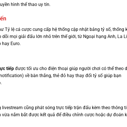
uyền hình thể thao uy tín.
yến
ư Tỷ lệ cá cược cung cấp hệ thống cập nhật bảng tỷ số, thống 
 dõi mọi giải đấu lớn nhỏ trên thế giới, từ Ngoại hạng Anh, La L
p hay Euro.
ực tiếp
được tối ưu cho điện thoại giúp người chơi có thể theo d
×
otification) về bàn thắng, thẻ đỏ hay thay đổi tỷ số giúp bạn
.
Gem88
 livestream cũng phát sóng trực tiếp trận đấu kèm theo thông t
em vừa nắm bắt được kết quả để điều chỉnh cược hoặc dự đoán k