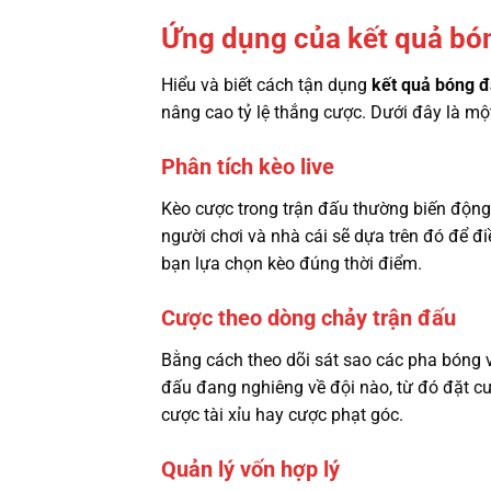
Ứng dụng của kết quả bón
Hiểu và biết cách tận dụng
kết quả bóng đá
nâng cao tỷ lệ thắng cược. Dưới đây là mộ
Phân tích kèo live
Kèo cược trong trận đấu thường biến động 
người chơi và nhà cái sẽ dựa trên đó để đi
bạn lựa chọn kèo đúng thời điểm.
Cược theo dòng chảy trận đấu
Bằng cách theo dõi sát sao các pha bóng v
đấu đang nghiêng về đội nào, từ đó đặt cượ
cược tài xỉu hay cược phạt góc.
Quản lý vốn hợp lý