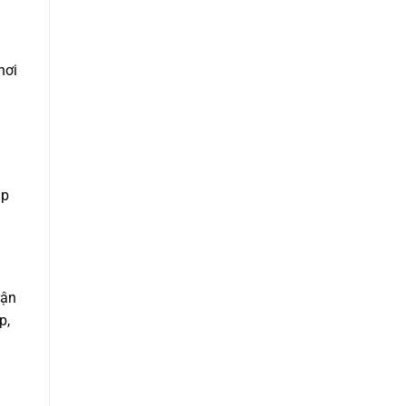
hơi
úp
rận
p,