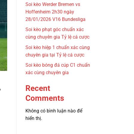
Soi kèo Werder Bremen vs
Hoffenheim 2h30 ngày
28/01/2026 V16 Bundesliga
Soi kèo phạt góc chuẩn xác
cùng chuyên gia Tỷ lệ cá cược
Soi kèo hiệp 1 chuẩn xác cùng
chuyên gia tại Tỷ lệ cá cược
Soi kèo bóng đá cúp C1 chuẩn
xác cùng chuyên gia
Recent
o
Comments
Không có bình luận nào để
hiển thị.