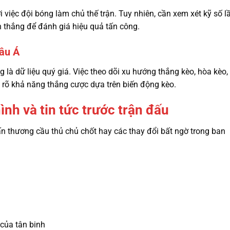
việc đội bóng làm chủ thế trận. Tuy nhiên, cần xem xét kỹ số l
n thắng để đánh giá hiệu quả tấn công.
hâu Á
g là dữ liệu quý giá. Việc theo dõi xu hướng thắng kèo, hòa kèo,
 rõ khả năng thắng cược dựa trên biến động kèo.
hình và tin tức trước trận đấu
hấn thương cầu thủ chủ chốt hay các thay đổi bất ngờ trong ban
 của tân binh