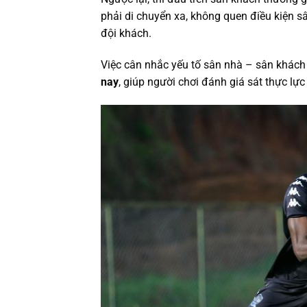
phải di chuyển xa, không quen điều kiện s
đội khách.
Việc cân nhắc yếu tố sân nhà – sân khách
nay
, giúp người chơi đánh giá sát thực lực