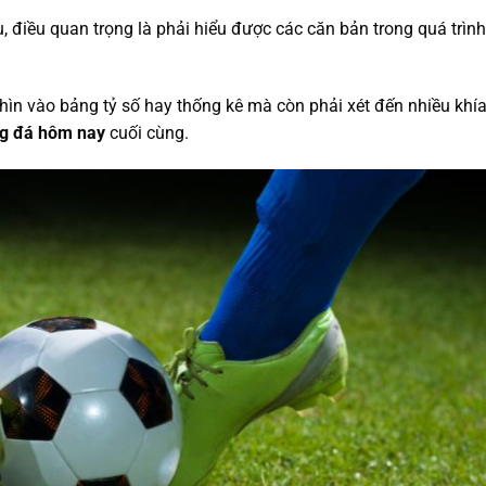
, điều quan trọng là phải hiểu được các căn bản trong quá trình
nhìn vào bảng tỷ số hay thống kê mà còn phải xét đến nhiều khí
ng đá hôm nay
cuối cùng.