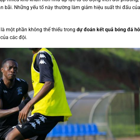
ân bãi. Những yếu tố này thường làm giảm hiệu suất thi đấu củ
 là một phần không thể thiếu trong
dự đoán kết quả bóng đá h
 của các đội.