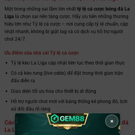
Một trong những sai lầm lớn nhất
tỷ lệ cá cược bóng đá La
Liga
là chọn sai nền tảng cược. Hãy ưu tiên những thương
hiệu lớn như Tỷ lệ cá cược – nơi cung cấp tỷ lệ chuẩn, cập
nhật nhanh, không bị giật lag và có dịch vụ hỗ trợ người
chơi 24/7.
Ưu điểm của nhà cái Tỷ lệ cá cược
Tỷ lệ kèo La Liga cập nhật liên tục theo thời gian thực
Có cả kèo rung (live odds) để đặt trong thời gian trận
đấu diễn ra
Giao diện tối ưu hóa cho thiết bị di động
Hỗ trợ người chơi mới với bảng thống kê phong độ, lịch
sử đối đầu rõ ràng
×
Cách quản lý vốn khi chơi tỷ lệ cá cược bóng đá
La Liga