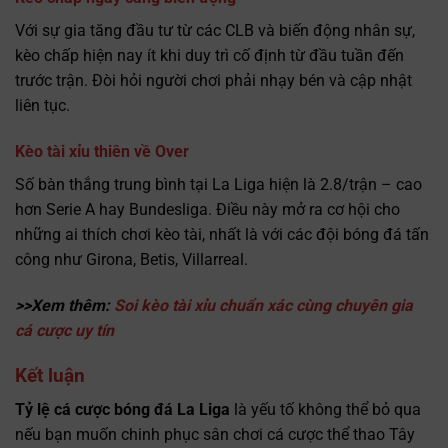
Với sự gia tăng đầu tư từ các CLB và biến động nhân sự,
kèo chấp hiện nay ít khi duy trì cố định từ đầu tuần đến
trước trận. Đòi hỏi người chơi phải nhạy bén và cập nhật
liên tục.
Kèo tài xỉu thiên về Over
Số bàn thắng trung bình tại La Liga hiện là 2.8/trận – cao
hơn Serie A hay Bundesliga. Điều này mở ra cơ hội cho
những ai thích chơi kèo tài, nhất là với các đội bóng đá tấn
công như Girona, Betis, Villarreal.
>>Xem thêm:
Soi kèo tài xỉu chuẩn xác cùng chuyên gia
cá cược uy tín
Kết luận
Tỷ lệ cá cược bóng đá La Liga
là yếu tố không thể bỏ qua
nếu bạn muốn chinh phục sân chơi cá cược thể thao Tây