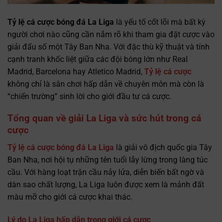
Tỷ lệ cá cược bóng đá La Liga
là yếu tố cốt lõi mà bất kỳ
người chơi nào cũng cần nắm rõ khi tham gia đặt cược vào
giải đấu số một Tây Ban Nha. V
ới đặc thù kỹ thuật và tính
cạnh tranh khốc liệt giữa các đội bóng lớn như Real
Madrid, Barcelona hay Atletico Madrid,
Tỷ lệ cá cược
không chỉ là sân chơi hấp dẫn về chuyên môn mà còn là
“chiến trường” sinh lời cho giới đầu tư cá cược.
Tổng quan về giải La Liga và sức hút trong cá
cược
Tỷ lệ cá cược bóng đá La Liga
là giải vô địch quốc gia Tây
Ban Nha, nơi hội tụ những tên tuổi lẫy lừng trong làng túc
cầu. Với hàng loạt trận cầu nảy lửa, diễn biến bất ngờ và
dàn sao chất lượng, La Liga luôn được xem là mảnh đất
màu mỡ cho giới cá cược khai thác.
Lý do La Liga hấp dẫn trong giới cá cược