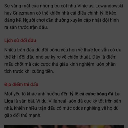
Sự vắng mặt của những trụ cột như Vinicius, Lewandowski
hay Griezmann có thể khiến nhà cái điều chỉnh tỷ lệ kèo
đáng kể. Người chơi cần thường xuyên cập nhật đội hình
ra sân trước trận đấu.
Lịch sử đối đầu
Nhiều trận đấu dù đội bóng yếu hơn về thực lực vẫn có ưu
thế khi đối đầu nhờ sự kỵ rơ về chiến thuật. Đây là điểm
mấu chốt mà các cược thủ giàu kinh nghiệm luôn phân
tích trước khi xuống tiền.
Địa điểm thi đấu
Một yếu tố khác ảnh hưởng đến
tỷ lệ cá cược bóng đá La
Liga
là sân bãi. Ví dụ, Villarreal luôn đá cực kỳ tốt trên sân
nhà, khiến nhiều trận đấu có mức odds nghiêng về họ dù
gặp đối thủ mạnh.