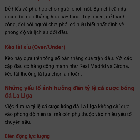
Dễ hiểu và phù hợp cho người chơi mới. Bạn chỉ cần dự
đoán đội nào thắng, hòa hay thua. Tuy nhiên, để thành
công, đòi hỏi người chơi phải có hiểu biết nhất định về
phong độ và lịch sử đối đầu.
Kèo tài xỉu (Over/Under)
Kèo này dựa trên tổng số bàn thắng của trận đấu. Với các
cặp đấu có hàng công mạnh như Real Madrid vs Girona,
kèo tài thường là lựa chọn an toàn.
Những yếu tố ảnh hưởng đến tỷ lệ cá cược bóng
đá La Liga
Việc đưa ra
tỷ lệ cá cược bóng đá La Liga
không chỉ dựa
vào phong độ hiện tại mà còn phụ thuộc vào nhiều yếu tố
chuyên sâu.
Biến động lực lượng