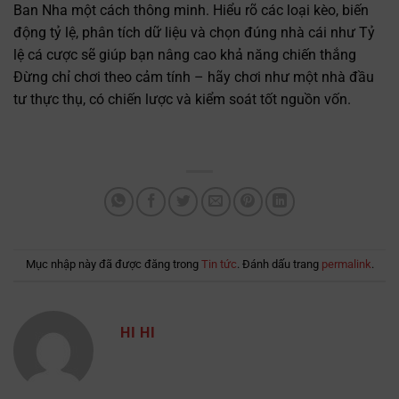
Ban Nha một cách thông minh. H
iểu rõ các loại kèo, biến
động tỷ lệ, phân tích dữ liệu và chọn đúng nhà cái như Tỷ
lệ cá cược sẽ giúp bạn nâng cao khả năng chiến thắng
Đ
ừng chỉ chơi theo cảm tính – hãy chơi như một nhà đầu
tư thực thụ, có chiến lược và kiểm soát tốt nguồn vốn.
Mục nhập này đã được đăng trong
Tin tức
. Đánh dấu trang
permalink
.
HI HI