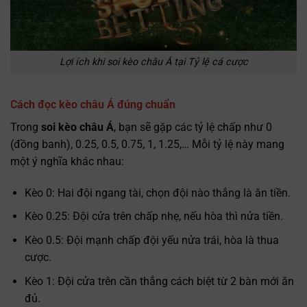
Lợi ích khi soi kèo châu Á tại Tỷ lệ cá cược
Cách đọc kèo châu Á đúng chuẩn
Trong
soi kèo châu Á
, bạn sẽ gặp các tỷ lệ chấp như 0
(đồng banh), 0.25, 0.5, 0.75, 1, 1.25,… Mỗi tỷ lệ này mang
một ý nghĩa khác nhau:
Kèo 0: Hai đội ngang tài, chọn đội nào thắng là ăn tiền.
Kèo 0.25: Đội cửa trên chấp nhẹ, nếu hòa thì nửa tiền.
Kèo 0.5: Đội mạnh chấp đội yếu nửa trái, hòa là thua
cược.
Kèo 1: Đội cửa trên cần thắng cách biệt từ 2 bàn mới ăn
đủ.