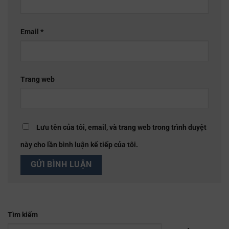
Email
*
Trang web
Lưu tên của tôi, email, và trang web trong trình duyệt
này cho lần bình luận kế tiếp của tôi.
Tìm kiếm