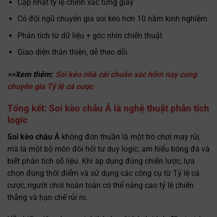
Cập nhật tỷ lệ chính xác từng giây
Có đội ngũ chuyên gia soi kèo hơn 10 năm kinh nghiệm
Phân tích từ dữ liệu + góc nhìn chiến thuật
Giao diện thân thiện, dễ theo dõi
>>Xem thêm:
Soi kèo nhà cái chuẩn xác hôm nay cùng
chuyên gia Tỷ lệ cá cược
Tổng kết: Soi kèo châu Á là nghệ thuật phân tích
logic
Soi kèo châu Á
không đơn thuần là một trò chơi may rủi,
mà là một bộ môn đòi hỏi tư duy logic, am hiểu bóng đá và
biết phân tích số liệu. Khi áp dụng đúng chiến lược, lựa
chọn đúng thời điểm và sử dụng các công cụ từ Tỷ lệ cá
cược, người chơi hoàn toàn có thể nâng cao tỷ lệ chiến
thắng và hạn chế rủi ro.