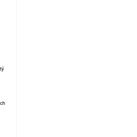
tỷ
ịch