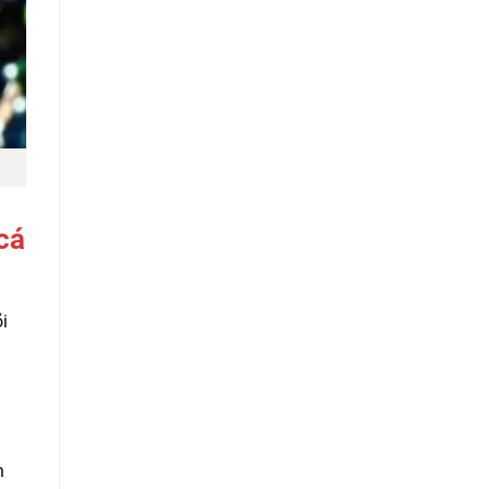
cá
i
n