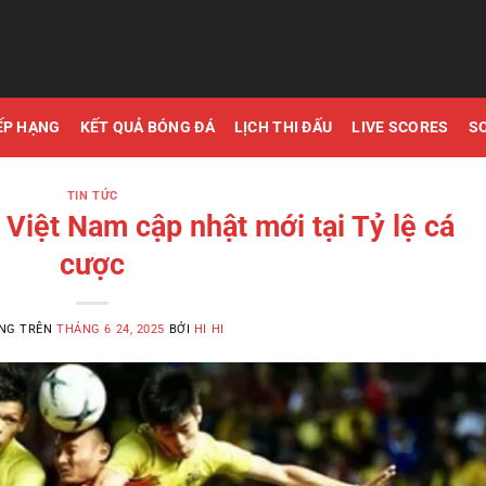
ẾP HẠNG
KẾT QUẢ BÓNG ĐÁ
LỊCH THI ĐẤU
LIVE SCORES
SO
TIN TỨC
 Việt Nam cập nhật mới tại Tỷ lệ cá
cược
ĂNG TRÊN
THÁNG 6 24, 2025
BỞI
HI HI