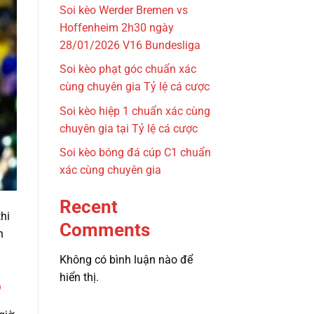
Soi kèo Werder Bremen vs
Hoffenheim 2h30 ngày
28/01/2026 V16 Bundesliga
Soi kèo phạt góc chuẩn xác
cùng chuyên gia Tỷ lệ cá cược
Soi kèo hiệp 1 chuẩn xác cùng
chuyên gia tại Tỷ lệ cá cược
Soi kèo bóng đá cúp C1 chuẩn
xác cùng chuyên gia
Recent
hi
Comments
n
Không có bình luận nào để
hiển thị.
o