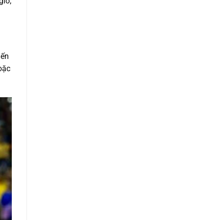
giờ,
iến
hoặc