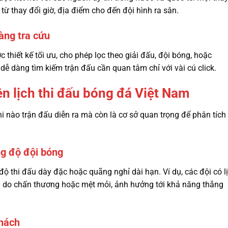
từ thay đổi giờ, địa điểm cho đến đội hình ra sân.
dàng tra cứu
c thiết kế tối ưu, cho phép lọc theo giải đấu, đội bóng, hoặc
 dễ dàng tìm kiếm trận đấu cần quan tâm chỉ với vài cú click.
rên lịch thi đấu bóng đá Việt Nam
hi nào trận đấu diễn ra mà còn là cơ sở quan trọng để phân tích 
ng độ đội bóng
ộ thi đấu dày đặc hoặc quãng nghỉ dài hạn. Ví dụ, các đội có l
ợng do chấn thương hoặc mệt mỏi, ảnh hưởng tới khả năng thắng
khách