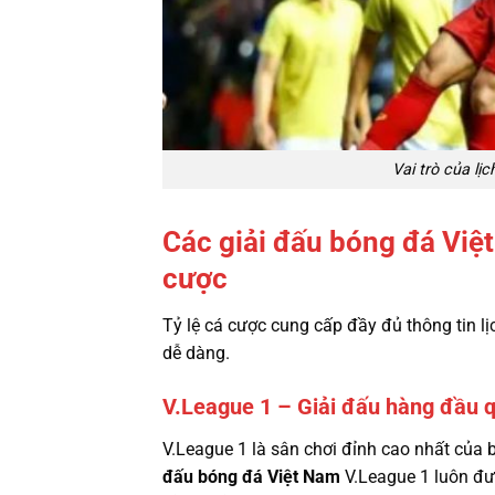
Vai trò của lị
Các giải đấu bóng đá Việt
cược
Tỷ lệ cá cược cung cấp đầy đủ thông tin l
dễ dàng.
V.League 1 – Giải đấu hàng đầu q
V.League 1 là sân chơi đỉnh cao nhất của 
đấu bóng đá Việt Nam
V.League 1 luôn được