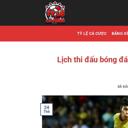
Chuyển
đến
nội
dung
TỶ LỆ CÁ CƯỢC
BẢNG X
Lịch thi đấu bóng đá
ĐÃ Đ
24
Th6