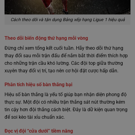
Cách theo dõi và tận dụng Bảng xếp hạng Ligue 1 hiệu quả
Theo dõi biến động thứ hạng mỗi vòng
Đừng chỉ xem tổng kết cuối tuần. Hãy theo dõi thứ hạng
thay đổi sau mỗi trận đấu để nắm bắt thời điểm thích hợp
cho những trận cầu khó lường. Các đội top giữa thường
xuyên thay đổi vị trí, tạo nên cơ hội đặt cược hấp dẫn.
Phân tích hiệu số bàn thắng bại
Hiệu số bàn thắng là yếu tố giúp bạn nhận diện phong độ
thực sự. Một đội có nhiều trận thắng sát nút thường kém
tin cậy hơn đội thắng cách biệt. Đây là dữ kiện quan trọng
để soi kèo tài xỉu chuẩn xác.
Đọc vị đội “cửa dưới” tiềm năng