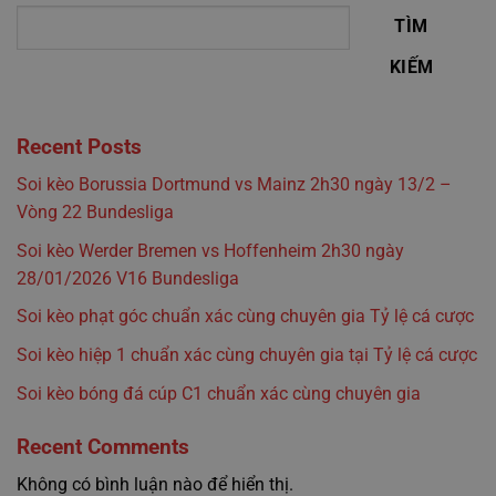
TÌM
KIẾM
Recent Posts
Soi kèo Borussia Dortmund vs Mainz 2h30 ngày 13/2 –
Vòng 22 Bundesliga
Soi kèo Werder Bremen vs Hoffenheim 2h30 ngày
28/01/2026 V16 Bundesliga
Soi kèo phạt góc chuẩn xác cùng chuyên gia Tỷ lệ cá cược
Soi kèo hiệp 1 chuẩn xác cùng chuyên gia tại Tỷ lệ cá cược
Soi kèo bóng đá cúp C1 chuẩn xác cùng chuyên gia
Recent Comments
Không có bình luận nào để hiển thị.