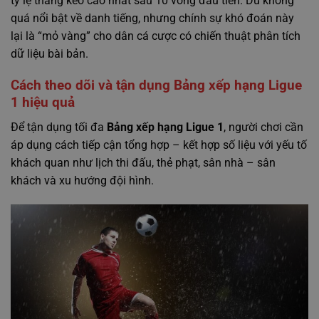
tỷ lệ thắng kèo cao nhất sau 10 vòng đầu tiên. Dù không
quá nổi bật về danh tiếng, nhưng chính sự khó đoán này
lại là “mỏ vàng” cho dân cá cược có chiến thuật phân tích
dữ liệu bài bản.
Cách theo dõi và tận dụng Bảng xếp hạng Ligue
1 hiệu quả
Để tận dụng tối đa
Bảng xếp hạng Ligue 1
, người chơi cần
áp dụng cách tiếp cận tổng hợp – kết hợp số liệu với yếu tố
khách quan như lịch thi đấu, thẻ phạt, sân nhà – sân
khách và xu hướng đội hình.