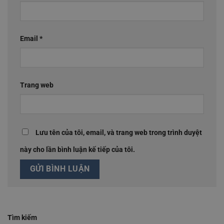
Email
*
Trang web
Lưu tên của tôi, email, và trang web trong trình duyệt
này cho lần bình luận kế tiếp của tôi.
Tìm kiếm